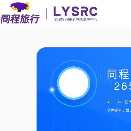
同程
_26
团 队 : 暂
个性签名 : 暂