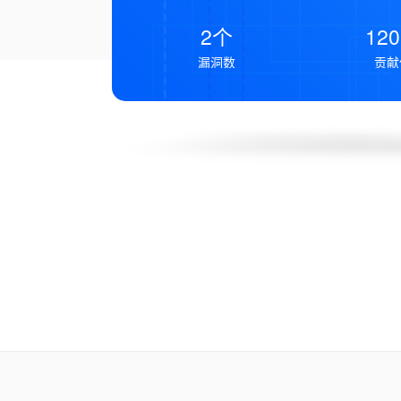
2个
12
漏洞数
贡献