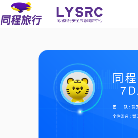
同程
_7D
团 队 : 暂
个性签名 : 暂