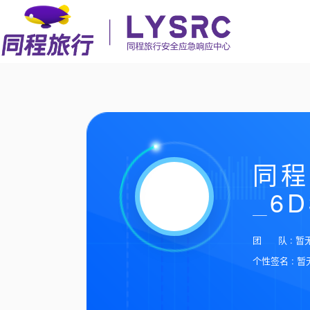
同程
_6D
团 队 : 暂
个性签名 : 暂