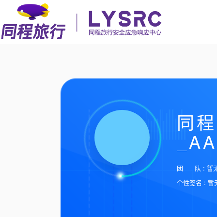
同程
_AA
团 队 : 暂
个性签名 : 暂