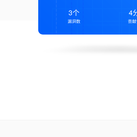
3个
4
漏洞数
贡献