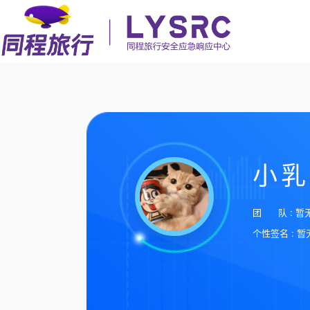
小乳
团 队 : 暂
个性签名 : 暂