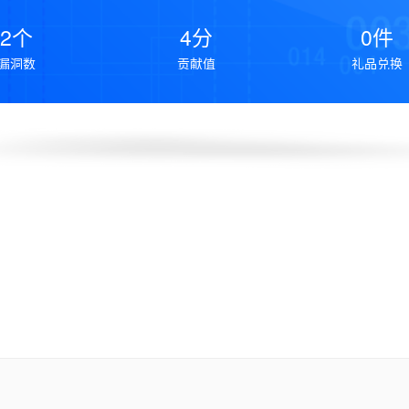
2个
4分
0件
漏洞数
贡献值
礼品兑换