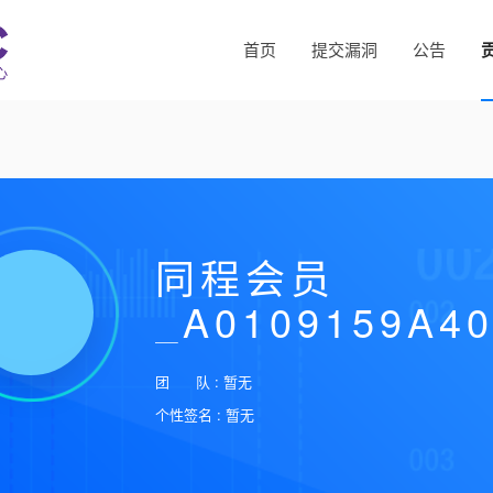
首页
提交漏洞
公告
同程会员
_A0109159A4
团 队 : 暂无
个性签名 : 暂无