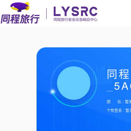
同程
_5A
团 队 : 暂
个性签名 : 暂