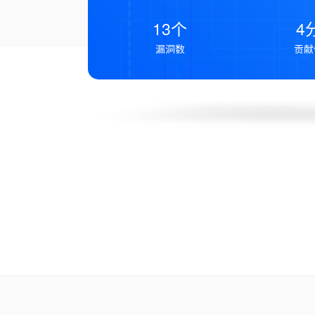
13个
4
漏洞数
贡献