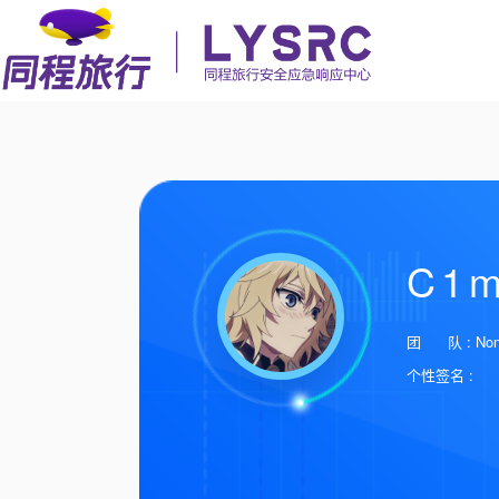
C1
团 队 : No
个性签名 :