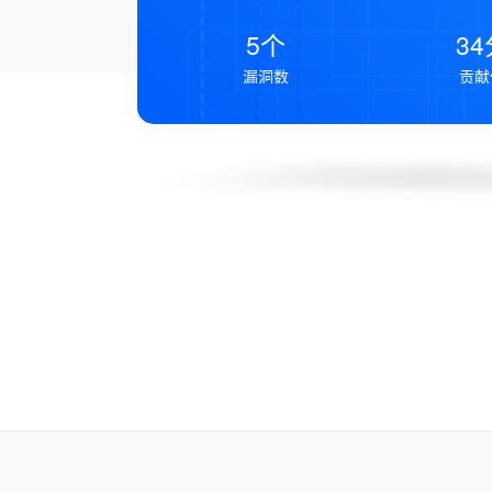
5个
34
漏洞数
贡献