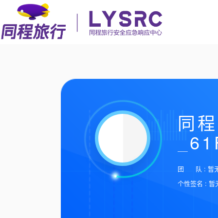
同程
_61
团 队 : 暂
个性签名 : 暂