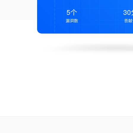
5个
30
漏洞数
贡献