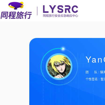
Yan
团 队 : 镇
个性签名 : 暂