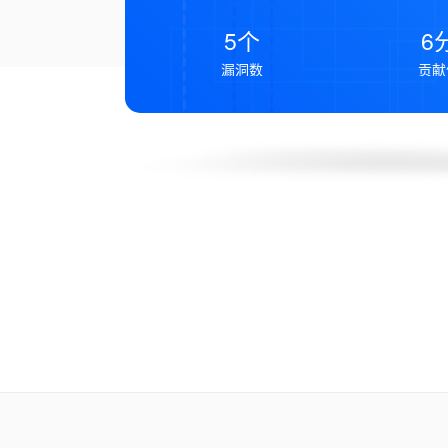
5个
6
漏洞数
贡献