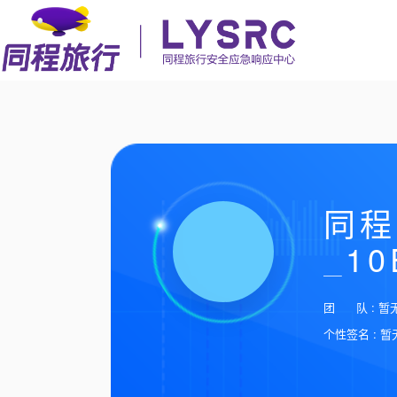
同程
_10
团 队 : 暂
个性签名 : 暂