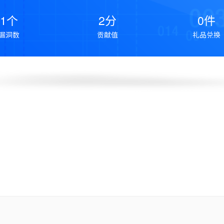
1个
2分
0件
漏洞数
贡献值
礼品兑换