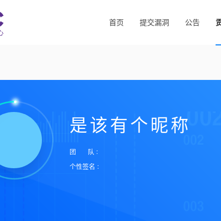
首页
提交漏洞
公告
是该有个昵称
团 队 :
个性签名 :