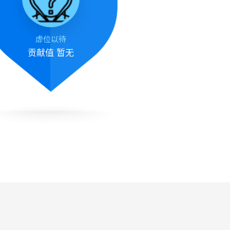
虚位以待
贡献值
暂无