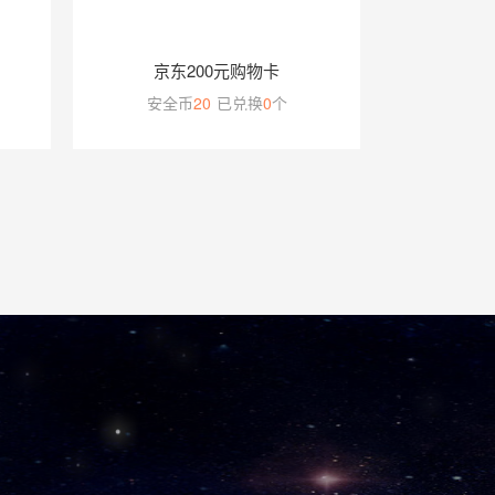
京东200元购物卡
安全币
20
已兑换
0
个