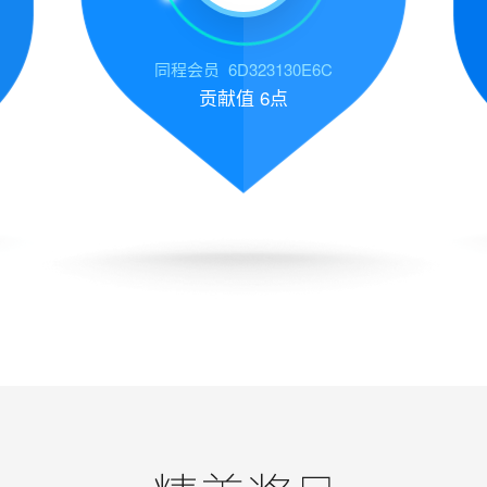
同程会员_6D323130E6C
贡献值
6点