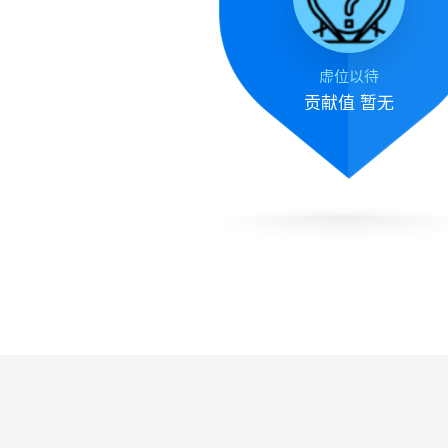
虚位以待
贡献值
暂无