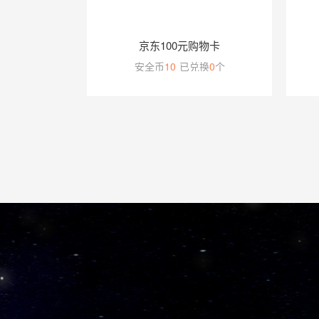
京东100元购物卡
安全币
10
已兑换
0
个