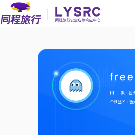
fre
团 队 : 暂
个性签名 : 暂