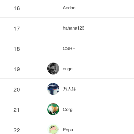
16
Aedoo
17
hahaha123
18
CSRF
19
enge
20
万人往
21
Corgi
22
Popu