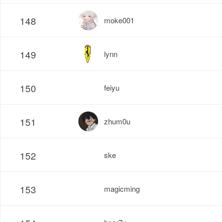
148
moke001
149
lynn
150
feiyu
151
zhum0u
152
ske
153
magicming