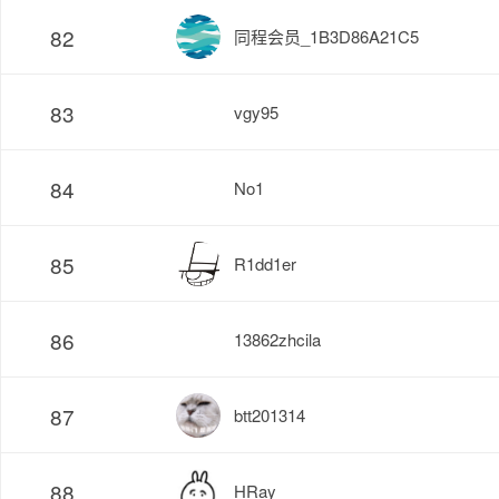
82
同程会员_1B3D86A21C5
83
vgy95
84
No1
85
R1dd1er
86
13862zhcila
87
btt201314
88
HRay