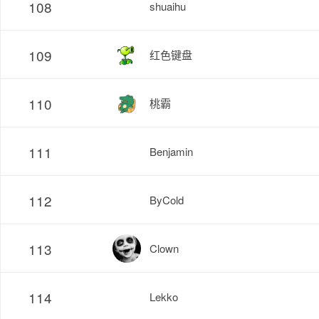
108
shuaihu
109
红色键盘
110
桃霸
111
Benjamin
112
ByCold
113
Clown
114
Lekko