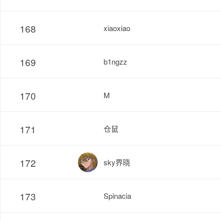
168
xiaoxiao
169
b1ngzz
170
M
171
仓鼠
172
sky界晓
173
Spinacia