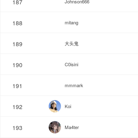
187
Johnson666
188
mitang
189
大头鬼
190
C0isini
191
mmmark
192
Koi
193
Ma4ter