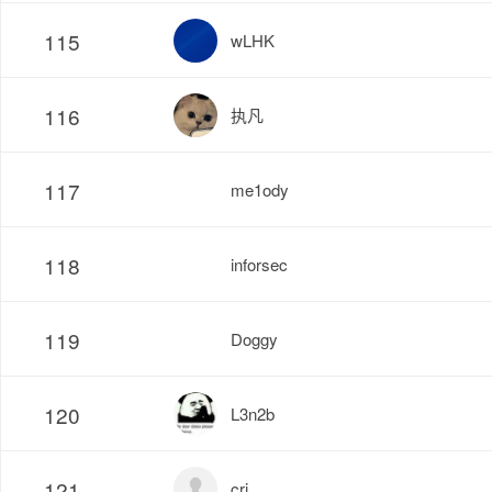
115
wLHK
116
执凡
117
me1ody
118
inforsec
119
Doggy
120
L3n2b
121
cri