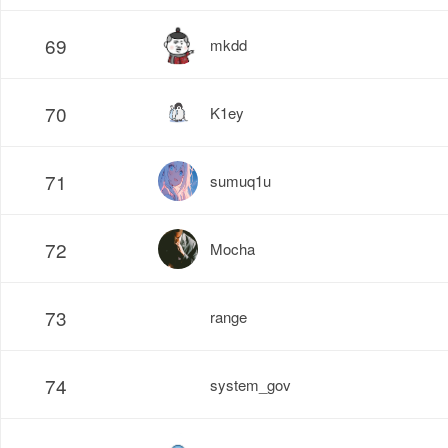
69
mkdd
70
K1ey
71
sumuq1u
72
Mocha
73
range
74
system_gov