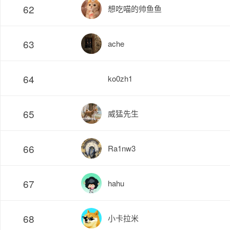
62
想吃喵的帅鱼鱼
63
ache
64
ko0zh1
65
威猛先生
66
Ra1nw3
67
hahu
68
小卡拉米