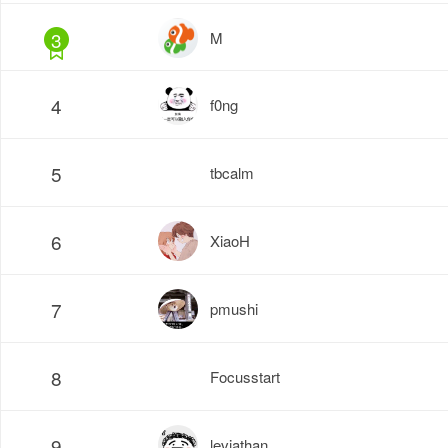
3
M
4
f0ng
5
tbcalm
6
XiaoH
7
pmushi
8
Focusstart
9
leviathan