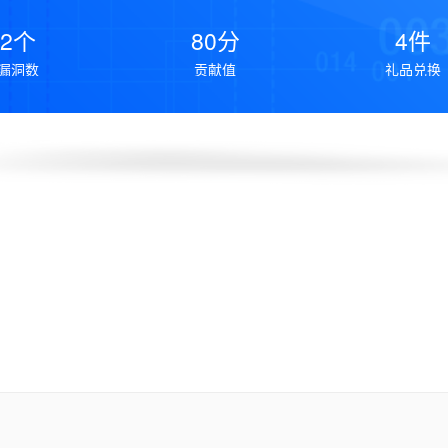
2个
80分
4件
漏洞数
贡献值
礼品兑换