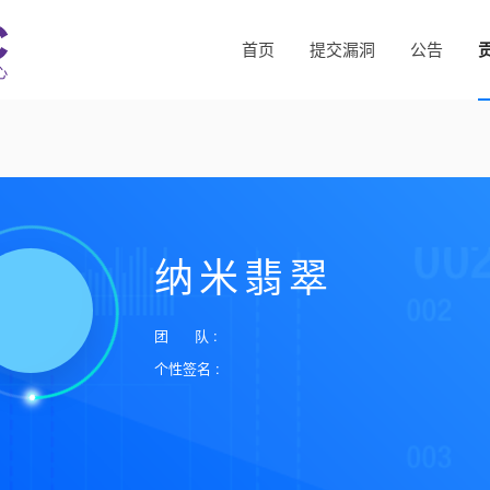
首页
提交漏洞
公告
纳米翡翠
团 队 :
个性签名 :