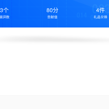
3个
80分
4件
漏洞数
贡献值
礼品兑换