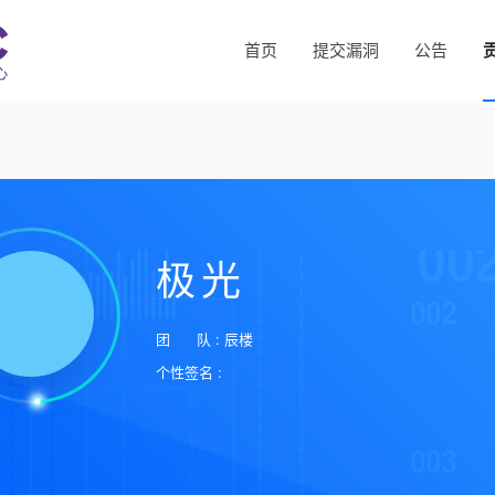
首页
提交漏洞
公告
极光
团 队 : 辰楼
个性签名 :