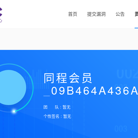
首页
提交漏洞
公告
同程会员
_09B464A436
团 队 : 暂无
个性签名 : 暂无