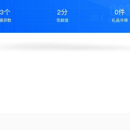
3个
2分
0件
漏洞数
贡献值
礼品兑换