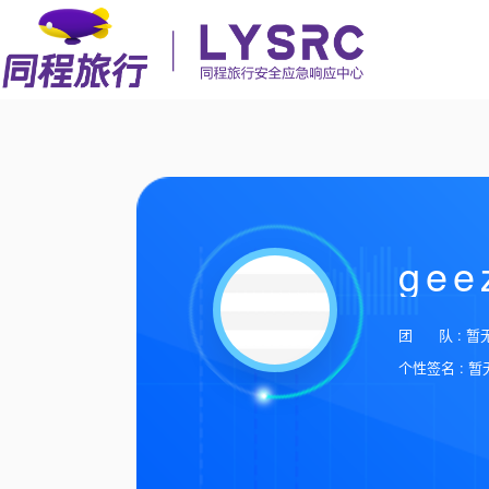
gee
团 队 : 暂
个性签名 : 暂