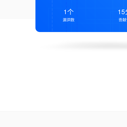
1个
15
漏洞数
贡献