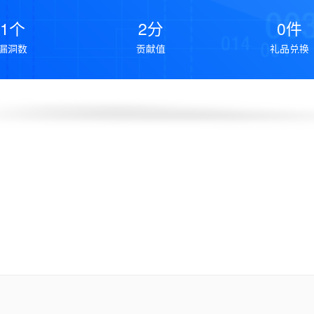
1个
2分
0件
漏洞数
贡献值
礼品兑换