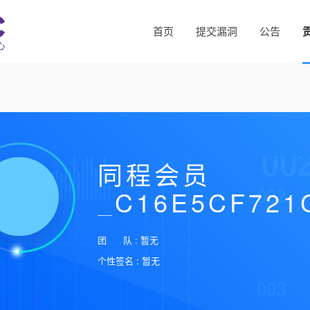
首页
提交漏洞
公告
同程会员
_C16E5CF721
团 队 : 暂无
个性签名 : 暂无