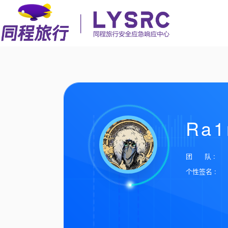
Ra1
团 队 :
个性签名 :