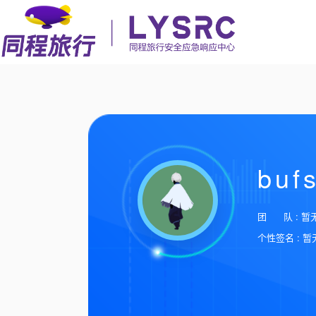
buf
团 队 : 暂
个性签名 : 暂