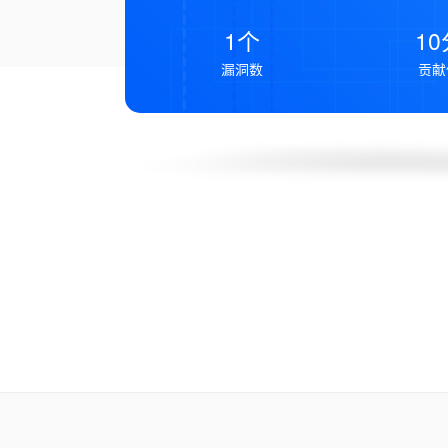
1个
10
漏洞数
贡献