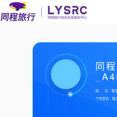
同程
_A4
团 队 : 暂
个性签名 : 暂