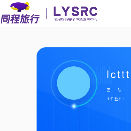
lctt
团 队 :
个性签名 :