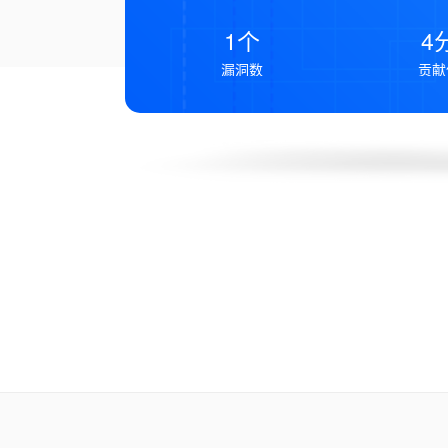
1个
4
漏洞数
贡献