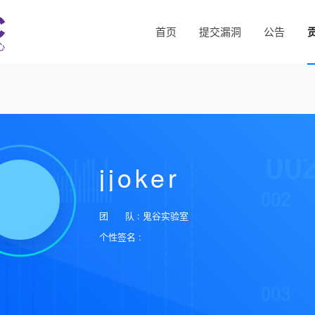
首页
提交漏洞
公告
jjoker
团 队 : 鬼谷实验室
个性签名 :