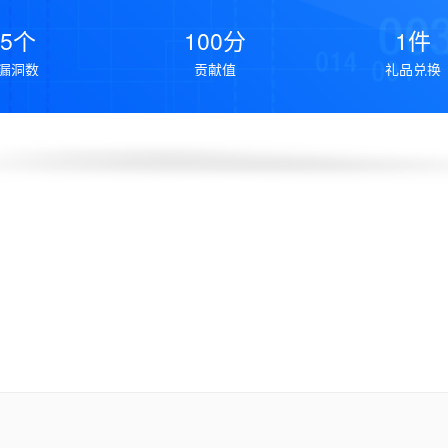
5个
100分
1件
漏洞数
贡献值
礼品兑换