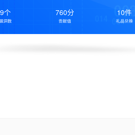
9个
760分
10件
漏洞数
贡献值
礼品兑换