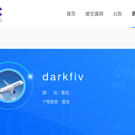
首页
提交漏洞
公告
darkfiv
团 队 : 暂无
个性签名 : 暂无