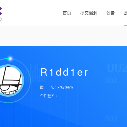
首页
提交漏洞
公告
R1dd1er
团 队 : xrayteam
个性签名 :