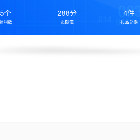
5个
288分
4件
漏洞数
贡献值
礼品兑换