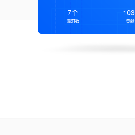
7个
10
漏洞数
贡献