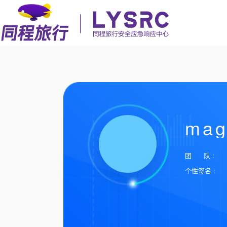
mag
团 队 :
个性签名 :