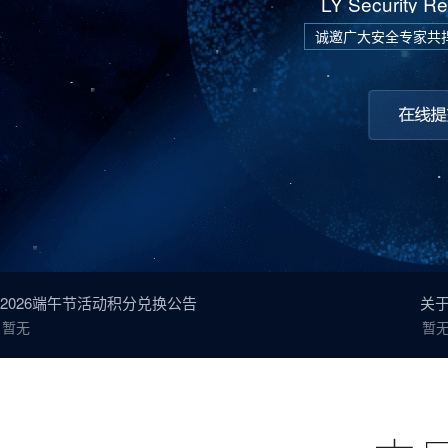
LY Security R
诚邀广大安全专家共
2026端午节活动积分兑换公告
关
暂无
暂